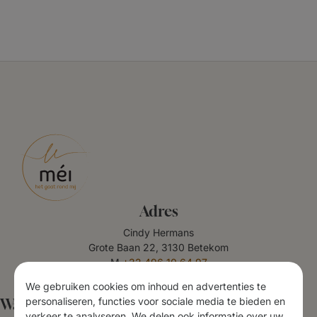
Adres
Cindy Hermans
Grote Baan 22, 3130 Betekom
M
+32 496 10 64 97
BTW BE 0636 507 367
We gebruiken cookies om inhoud en advertenties te
personaliseren, functies voor sociale media te bieden en
Waar ik je mee help
verkeer te analyseren. We delen ook informatie over uw